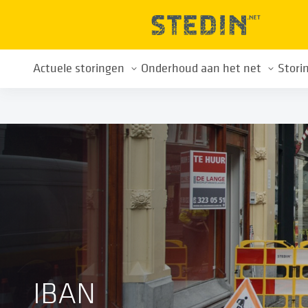
Actuele storingen
Onderhoud aan het net
Stori
Ik heb een storing
Onderhoud aan het net
Me
Spanningsproblemen
Tips bij onderhoud
Me
Tips bij storing
Overzicht werkzaamheden
Storing aan de meter
Openstaande storingen
IBAN