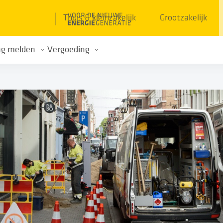
Thuis & kleinzakelijk
Grootzakelijk
ng melden
Vergoeding
ld een storing
Vergoedingsregeling
ld spanningsproblemen
Vergoeding berekenen
IBAN doorgeven