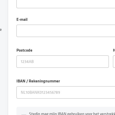
E-mail
e
Postcode
IBAN / Rekeningnummer
Stedin mag mijn IBAN gebruiken voor het verstre