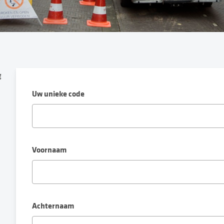
g
Uw unieke code
Voornaam
n
Achternaam