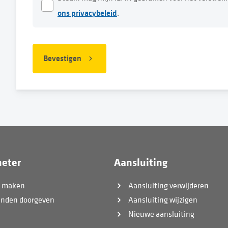
ons privacybeleid
.
Bevestigen
eter
Aansluiting
k maken
Aansluiting verwijderen
anden doorgeven
Aansluiting wijzigen
Nieuwe aansluiting