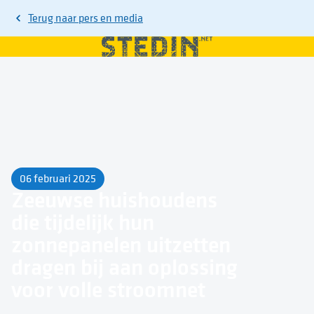
Terug naar
pers en media
06 februari 2025
Zeeuwse huishoudens
die tijdelijk hun
zonnepanelen uitzetten
dragen bij aan oplossing
voor volle stroomnet