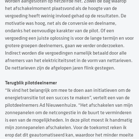
worden aangesloten op hetzelfde net. Zowel de dag waarop
het afschakelmoment plaatsvond als de hoogte van de
vergoeding heeft weinig invloed gehad op de resultaten. De
motivatie was hoog, net als de conversie en deelname,
ondanks het eenvoudige karakter van de pilot. Of een
vergoeding een juiste oplossing is voor de lange termijn en voor
grotere groepen deelnemers, gaan we verder onderzoeken.
Indirect worden die vergoedingen namelijk betaald door alle
afnemers van het elektriciteitsnet in de vorm van nettarieven.
De nettarieven zijn de afgelopen jaren flink gestegen.
Terugblik pilotdeelnemer
“Ik vind het belangrijk om mee te doen aan initiatieven om de
energietransitie tot een succes te maken”, vertelt een van de
pilotdeelnemers Ad Nieuwenhuize. “Het afschakelen van mijn
zonnepanelen om de netcongestie in de buurt te verminderen
is een van de mogelijkheden. In deze pilot moest ik handmatig
mijn zonnepanelen afschakelen. Voor de toekomst reken ik
erop dat dit geautomatiseerd kan, waardoor het minder moeite