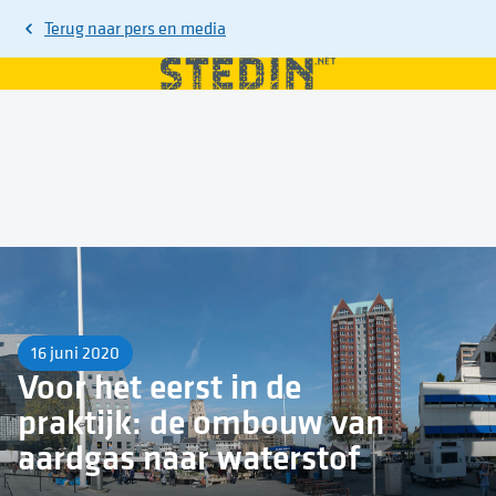
Terug naar
pers en media
16 juni 2020
Voor het eerst in de
praktijk: de ombouw van
aardgas naar waterstof