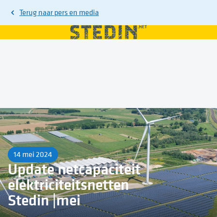
Terug naar
pers en media
14 mei 2024
Update netcapaciteit
elektriciteitsnetten
Stedin |mei