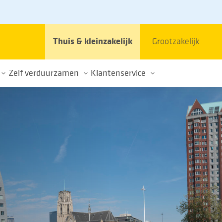
Thuis & kleinzakelijk
Grootzakelijk
Zelf verduurzamen
Klantenservice
et stroomnet
Elektrisch rijden
Contact
Energie opwekken
Veelgestelde vragen
im gebruik energienet
Thuisbatterijen
Klacht of schade
k
Over de energietransitie