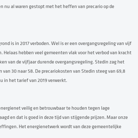
en nu al waren gestopt met het heffen van precario op de
nd is in 2017 verboden. Wel is er een overgangsregeling van vijf
n.
Helaas hebben veel gemeenten vlak voor het verbod van kracht
en van de vijfjaar durende overgangsregeling. Stedin zag het
n van 30 naar 58. De precariokosten van Stedin steeg van 69,8
nu in het tarief van 2019 verwerkt.
energienet veilig en betrouwbaar te houden tegen lage
agd en dat is goed in deze tijd van stijgende prijzen. Maar onze
effingen. Het energienetwerk wordt van deze gemeentelijke