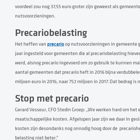
voordeel zou nog 37,55 euro groter zijn geweest als gemeent
nutsvoorzieningen.
Precariobelasting
precario
Het heffen van
op nutsvoorzieningen in gemeente gro
jaar ingesteld voor gemeenten die al precariobelasting hieve
werd, alsnog precario ingevoerd om zo gebruik te kunnen mak
aantal gemeenten dat precario heft in 2016 bijna verdubbele
miljoen euro in 2016, naar 75,1 miljoen in 2017. Dat bedrag is 
Stop met precario
Gerard Vesseur, CFO Stedin Groep: ,,We werken hard om het 
maatschappelijke kosten. Afgelopen jaar zijn we daar in gesla
kosten zijn desondanks nog onnodig hoog door de
precarioh
belasting niet beter.”