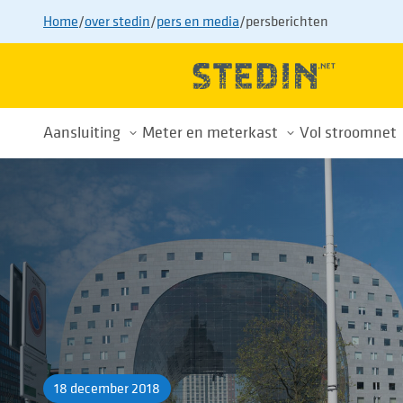
Home
/
over stedin
/
pers en media
/
persberichten
Aansluiting
Meter en meterkast
Vol stroomnet
Alles over uw aansluiting
Meterkast
Drukte op h
Nieuwe aansluiting
Energiemeters
Wachtlijst
Aansluiting aanpassen
Energiemeterwissel
Tips voor sl
Aansluiting verwijderen
Slimme meter
Buurtaanpa
Tarieven
Privacy
Voorkom afsluiting
18 december 2018