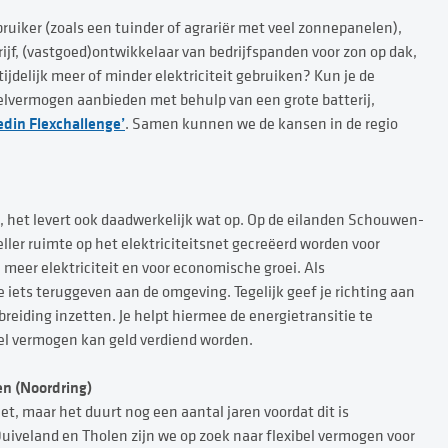
ruiker (zoals een tuinder of agrariër met veel zonnepanelen),
ijf, (vastgoed)ontwikkelaar van bedrijfspanden voor zon op dak,
ijdelijk meer of minder elektriciteit gebruiken? Kun je de
gelvermogen aanbieden met behulp van een grote batterij,
edin Flexchallenge’
. Samen kunnen we de kansen in de regio
, het levert ook daadwerkelijk wat op. Op de eilanden Schouwen-
ler ruimte op het elektriciteitsnet gecreëerd worden voor
meer elektriciteit en voor economische groei. Als
iets teruggeven aan de omgeving. Tegelijk geef je richting aan
reiding inzetten. Je helpt hiermee de energietransitie te
ibel vermogen kan geld verdiend worden.
en (Noordring)
t, maar het duurt nog een aantal jaren voordat dit is
iveland en Tholen zijn we op zoek naar flexibel vermogen voor