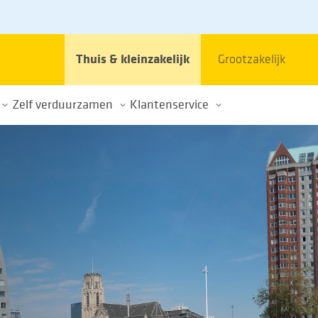
Thuis & kleinzakelijk
Grootzakelijk
Zelf verduurzamen
Klantenservice
et stroomnet
Elektrisch rijden
Contact
Energie opwekken
Veelgestelde vragen
im gebruik energienet
Thuisbatterijen
Klacht of schade
k
Over de energietransitie