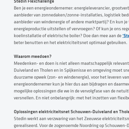
Stedin Flexchallenge
Ben je een energieondernemer: energieleverancier, grootverb
aanbieder van zonnedaken/zonne-installaties, logistiek bedr
aanbieder van windenergie of andere marktpartij? En kun je t
energieproductie uitstellen of vervroegen? Of kun je ons re
‘St
koelinstallatie of elektrische boiler? Doe dan mee aan de
beter benutten en het elektriciteitsnet optimaal gebruiken.
Waarom meedoen?
Meedenken- en doen is niet alleen maatschappelijk relevant
Duiveland en Tholen en in Spijkenisse en omgeving moet snel
duurzame opwek (zon- en windenergie), voor het leveren van 
energieondernemer kun je hier dus aan bijdragen en daarmee 
mogelijke oplossingen die we in de vervolgfase van de netuitb
versnellen. En niet onbelangrijk: met het inzetten van flex
Oplossingen elektriciteitsnet Schouwen-Duiveland en Thol
Stedin werkt aan verzwaring van het Zeeuwse elektriciteitsne
gerealiseerd. Voor de zogenoemde Noordring op Schouwen-Du