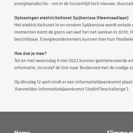
energieproductie – om in de tussentijd toch nieuwe, duurza
Oplossingen elektriciteitsnet Spijkenisse (Heemraadlaan)
Het elektriciteitsnet in en rondom Spijkenisse wordt enkele u
momenten komt de grens van wat het net aankan in zicht. Het
beschikbaar. Energieondernemers kunnen hier hun flexibel
Hoe doe je mee?
Tot en met woensdag 4 mei 2022 kunnen geïnteresseerde en
informatie, inclusief de link naar Tenderned met de nodige za
Op dinsdag 12 april vindt er een informatiebijeenkomst plaa
‘Aanmelden informatiebijeenkomst StedinFlexchallenge’).
Home
Slimme m