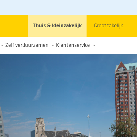
Thuis & kleinzakelijk
Grootzakelijk
Zelf verduurzamen
Klantenservice
et stroomnet
Elektrisch rijden
Contact
Energie opwekken
Veelgestelde vragen
im gebruik energienet
Thuisbatterijen
Klacht of schade
k
Over de energietransitie