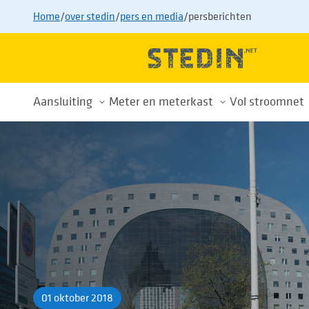
Home
/
over stedin
/
pers en media
/
persberichten
Aansluiting
Meter en meterkast
Vol stroomnet
Alles over uw aansluiting
Meterkast
Drukte op h
Nieuwe aansluiting
Energiemeters
Wachtlijst
Aansluiting aanpassen
Energiemeterwissel
Tips voor sl
Aansluiting verwijderen
Slimme meter
Buurtaanpa
Tarieven
Privacy
Voorkom afsluiting
01 oktober 2018