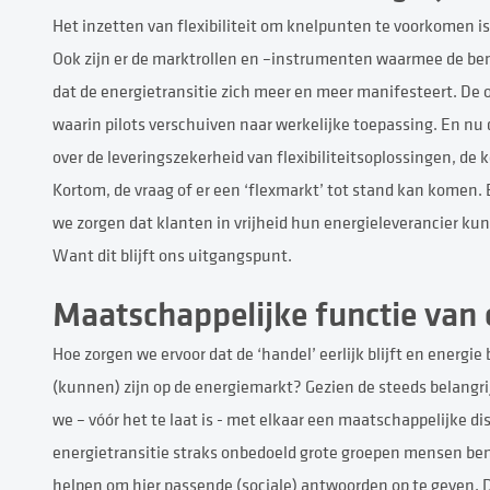
Het inzetten van flexibiliteit om knelpunten te voorkomen is
Ook zijn er de marktrollen en –instrumenten waarmee de benod
dat de energietransitie zich meer en meer manifesteert. De 
waarin pilots verschuiven naar werkelijke toepassing. En nu 
over de leveringszekerheid van flexibiliteitsoplossingen, de k
Kortom, de vraag of er een ‘flexmarkt’ tot stand kan komen. 
we zorgen dat klanten in vrijheid hun energieleverancier k
Want dit blijft ons uitgangspunt.
Maatschappelijke functie van 
Hoe zorgen we ervoor dat de ‘handel’ eerlijk blijft en energie
(kunnen) zijn op de energiemarkt? Gezien de steeds belangrij
we – vóór het te laat is - met elkaar een maatschappelijke d
energietransitie straks onbedoeld grote groepen mensen ben
helpen om hier passende (sociale) antwoorden op te geven. 