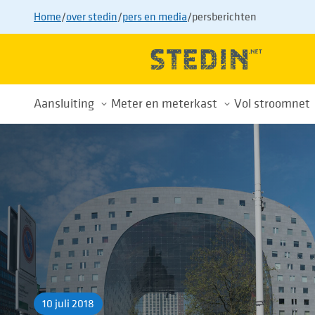
Home
/
over stedin
/
pers en media
/
persberichten
Aansluiting
Meter en meterkast
Vol stroomnet
Alles over uw aansluiting
Meterkast
Drukte op h
Nieuwe aansluiting
Energiemeters
Wachtlijst
Aansluiting aanpassen
Energiemeterwissel
Tips voor sl
Aansluiting verwijderen
Slimme meter
Buurtaanpa
Tarieven
Privacy
Voorkom afsluiting
10 juli 2018