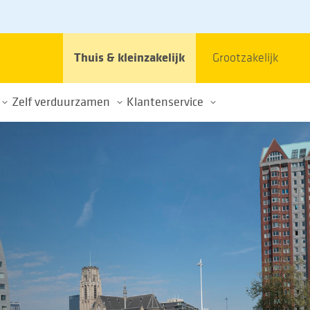
Thuis & kleinzakelijk
Grootzakelijk
Zelf verduurzamen
Klantenservice
et stroomnet
Elektrisch rijden
Contact
Energie opwekken
Veelgestelde vragen
im gebruik energienet
Thuisbatterijen
Klacht of schade
k
Over de energietransitie