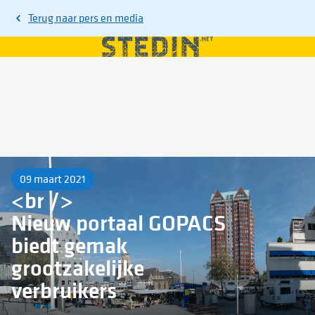
Terug naar
pers en media
09 maart 2021
<br />
Nieuw portaal GOPACS
biedt gemak
grootzakelijke
verbruikers