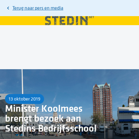
Terug naar
pers en media
13 oktober 2019
Minister Koolmees
brengt bezoek aan
Stedins Bedrijfsschool