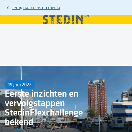
Terug naar
pers en media
19 juni 2022
Eerste inzichten en
vervolgstappen
StedinFlexchallenge
bekend