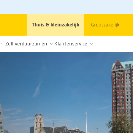
Thuis & kleinzakelijk
Grootzakelijk
Zelf verduurzamen
Klantenservice
et stroomnet
Elektrisch rijden
Contact
Energie opwekken
Veelgestelde vragen
im gebruik energienet
Thuisbatterijen
Klacht of schade
k
Over de energietransitie