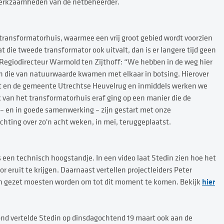
werkzaamheden van de netbeheerder.
transformatorhuis, waarmee een vrij groot gebied wordt voorzien
t die tweede transformator ook uitvalt, dan is er langere tijd geen
 Regiodirecteur Warmold ten Zijthoff: “We hebben in de weg hier
en die van natuurwaarde kwamen met elkaar in botsing. Hierover
ht en de gemeente Utrechtse Heuvelrug en inmiddels werken we
k van het transformatorhuis eraf ging op een manier die de
jk – en in goede samenwerking – zijn gestart met onze
ting over zo'n acht weken, in mei, teruggeplaatst.
 een technisch hoogstandje. In een video laat Stedin zien hoe het
eruit te krijgen. Daarnaast vertellen projectleiders Peter
hier
pen gezet moesten worden om tot dit moment te komen. Bekijk
d vertelde Stedin op dinsdagochtend 19 maart ook aan de