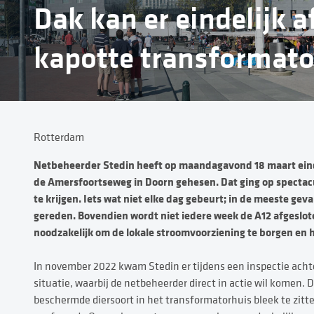
Dak kan er eindelijk a
kapotte transformato
Rotterdam
Netbeheerder Stedin heeft op maandagavond 18 maart einde
de Amersfoortseweg in Doorn gehesen. Dat ging op spectacu
te krijgen. Iets wat niet elke dag gebeurt; in de meeste ge
gereden. Bovendien wordt niet iedere week de A12 afgeslote
noodzakelijk om de lokale stroomvoorziening te borgen en 
In november 2022 kwam Stedin er tijdens een inspectie acht
situatie, waarbij de netbeheerder direct in actie wil komen
beschermde diersoort in het transformatorhuis bleek te zitte