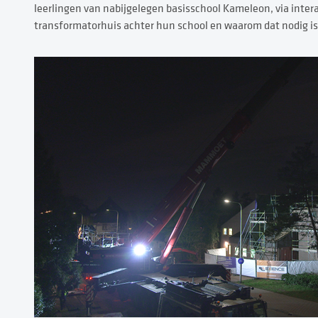
leerlingen van nabijgelegen basisschool Kameleon, via intera
transformatorhuis achter hun school en waarom dat nodig i