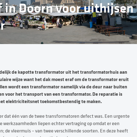
f in Doorn voor uithijsen
r
lijk de kapotte transformator uit het transformatorhuis aan
laire wijze want het dak moest eraf om de transformator eruit
vallen wordt een transformator namelijk via de deur naar buiten
n voor het transport van een transformator. De reparatie is
het elektriciteitsnet toekomstbestendig te maken.
er dat één van de twee transformatoren defect was. Een urgente
. De werkzaamheden liepen echter vertraging op omdat er een
n; de vleermuis – van twee verschillende soorten. En deze heeft