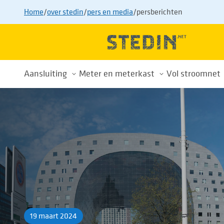
Home
/
over stedin
/
pers en media
/
persberichten
Aansluiting
Meter en meterkast
Vol stroomnet
Alles over uw aansluiting
Meterkast
Drukte op h
Nieuwe aansluiting
Energiemeters
Wachtlijst
Aansluiting aanpassen
Energiemeterwissel
Tips voor sl
Aansluiting verwijderen
Slimme meter
Buurtaanpa
Tarieven
Privacy
Voorkom afsluiting
19 maart 2024