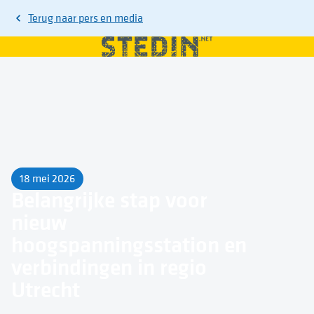
Terug naar
pers en media
18 mei 2026
Belangrijke stap voor
nieuw
hoogspanningsstation en
verbindingen in regio
Utrecht