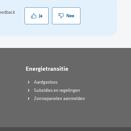
feedback
Ja
Nee
Energietransitie
Aardgasloos
Subsidies en regelingen
Zonnepanelen aanmelden