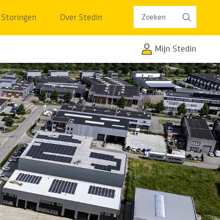
Zoeken
Storingen
Over Stedin
Mijn Stedin