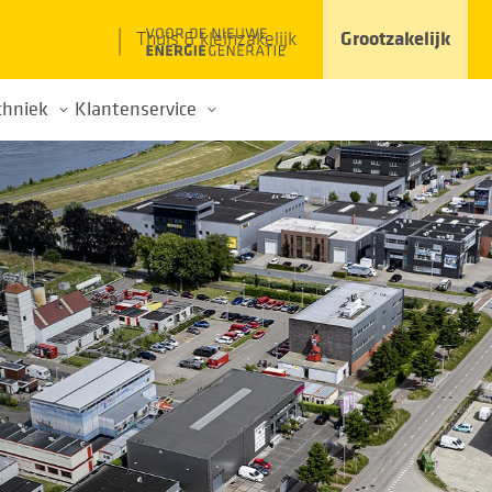
Thuis & kleinzakelijk
Grootzakelijk
chniek
Klantenservice
ogelijk maken
Zegelrecht
Contact
Richtlijnen
Veelgestelde vragen
Veilig werken
zame energie opwekken
Technische uitleg over de meterkast
Grondroerdersregeling
Klicinformatie
Technische uitleg over de aansluiting
Voorwaarden voor uitvoering