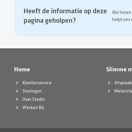
Heeft de informatie op deze
We horen g
pagina geholpen?
helpt ons
Home
Slimme m
Klantenservice
Afspraa
Storingen
Meterst
Over Stedin
Werken Bij