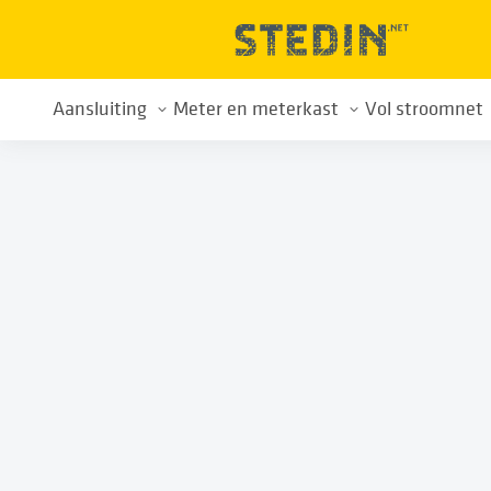
Aansluiting
Meter en meterkast
Vol stroomnet
Alles over uw aansluiting
Meterkast
Drukte op h
Nieuwe aansluiting
Energiemeters
Wachtlijst
Aansluiting aanpassen
Energiemeterwissel
Tips voor sl
Aansluiting verwijderen
Slimme meter
Buurtaanpa
Tarieven
Privacy
Voorkom afsluiting