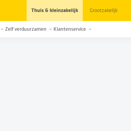
Thuis & kleinzakelijk
Grootzakelijk
Zelf verduurzamen
Klantenservice
et stroomnet
Elektrisch rijden
Contact
Energie opwekken
Veelgestelde vragen
im gebruik energienet
Thuisbatterijen
Klacht of schade
k
Over de energietransitie