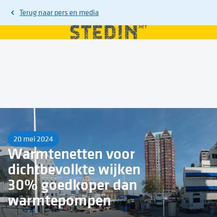
Terug naar
pers en media
20 mei 2024
Warmtenetten voor
dichtbevolkte wijken
30% goedkoper dan
warmtepompen