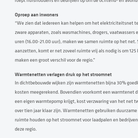
roept huishoudens en bedrijven op om de ochtend- en avonds
Oproep aan inwoners
“We zien dat iedereen kan helpen om het elektriciteitsnet te 
zware apparaten, zoals wasmachines, drogers, vaatwassers en
uren (16.00-21.00 uur), maken we samen ruimte op het net. S
aanzetten, komt er net zoveel ruimte vrij als nodig is om 1
maken een groot verschil voor de regio.”
Warmtenetten verlagen druk op het stroomnet
In dichtbebouwde wijken zijn warmtenetten bijna 30% goed
kosten meegerekend. Bovendien voorkomt een warmtenet dat
een eigen warmtepomp krijgt, kost verzwaring van het net t
over tien jaar klaar zijn. Warmtenetten gebruiken duurzame
ruimte houden op het stroomnet voor laadpalen en bedrijven
deze regio.