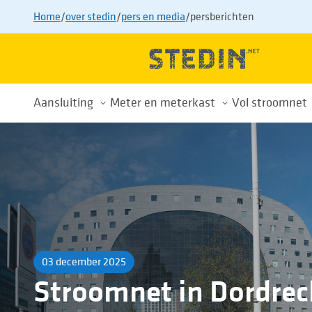
Home
/
over stedin
/
pers en media
/
persberichten
Aansluiting
Meter en meterkast
Vol stroomnet
Alles over uw aansluiting
Meterkast
Drukte op h
Nieuwe aansluiting
Energiemeters
Wachtlijst
Aansluiting aanpassen
Energiemeterwissel
Tips voor sl
Aansluiting verwijderen
Slimme meter
Buurtaanpa
Tarieven
Privacy
Voorkom afsluiting
03 december 2025
Stroomnet in Dordrec