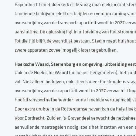
Papendrecht en Ridderkerk is de vraag naar elektriciteit st
Groeiende bedrijven, elektrisch rijden en verduurzaming van
overschrijding van de transportcapaciteit wordt in 2027 ver
aansluiting. De oplossing ligt in uitbreiding van het stroo
Tot die tijd blijft de wachtlijst bestaan. Stedin roept huish
zware apparaten zoveel mogelijk later te gebruiken.
Hoeksche Waard, Sterrenburg en omgeving: uitbreiding ver
Ook in de Hoeksche Waard (inclusief Tiengemeten), het zuide
vol. Niet alleen bedrijven, ook steeds meer huishoudens vr
overschrijding van de capaciteit wordt in 2027 verwacht. Ong
Hoofdtransportnetbeheerder TenneT meldde vertraging bij st
Door extra drukte in de Rotterdamse haven kan de hele Hoe
Voor Dordrecht-Zuid en ’s-Gravendeel verwacht de netbeheerde
aanvullende maatregelen nodig, zoals het inzetten van een a