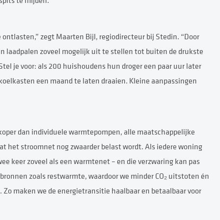
pits te mijden.
ontlasten,” zegt Maarten Bijl, regiodirecteur bij Stedin. “Door
 laadpalen zoveel mogelijk uit te stellen tot buiten de drukste
tel je voor: als 200 huishoudens hun droger een paar uur later
25 koelkasten een maand te laten draaien. Kleine aanpassingen
koper dan individuele warmtepompen, alle maatschappelijke
 het stroomnet nog zwaarder belast wordt. Als iedere woning
wee keer zoveel als een warmtenet – en die verzwaring kan pas
 bronnen zoals restwarmte, waardoor we minder CO₂ uitstoten én
. Zo maken we de energietransitie haalbaar en betaalbaar voor