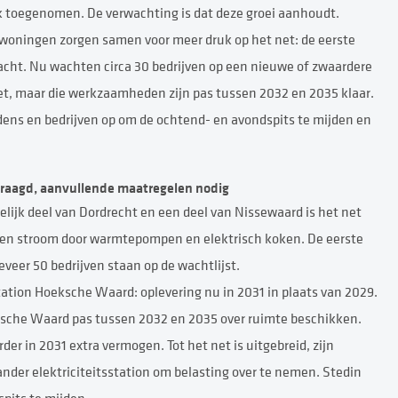
erk toegenomen. De verwachting is dat deze groei aanhoudt.
 woningen zorgen samen voor meer druk op het net: de eerste
wacht. Nu wachten circa 30 bedrijven op een nieuwe of zwaardere
mnet, maar die werkzaamheden zijn pas tussen 2032 en 2035 klaar.
oudens en bedrijven op om de ochtend- en avondspits te mijden en
traagd, aanvullende maatregelen nodig
lijk deel van Dordrecht en een deel van Nissewaard is het net
agen stroom door warmtepompen en elektrisch koken. De eerste
eveer 50 bedrijven staan op de wachtlijst.
ation Hoeksche Waard: oplevering nu in 2031 in plaats van 2029.
ksche Waard pas tussen 2032 en 2035 over ruimte beschikken.
r in 2031 extra vermogen. Tot het net is uitgebreid, zijn
nder elektriciteitsstation om belasting over te nemen. Stedin