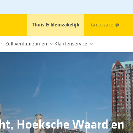
Thuis & kleinzakelijk
Grootzakelijk
Zelf verduurzamen
Klantenservice
et stroomnet
Elektrisch rijden
Contact
Energie opwekken
Veelgestelde vragen
im gebruik energienet
Thuisbatterijen
Klacht of schade
k
Over de energietransitie
ht, Hoeksche Waard en