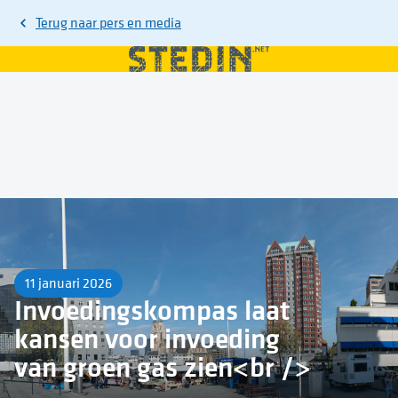
Terug naar
pers en media
11 januari 2026
Invoedingskompas laat
kansen voor invoeding
van groen gas zien<br />