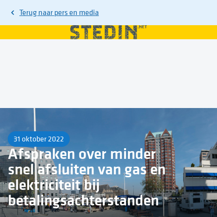
Terug naar
pers en media
31 oktober 2022
Afspraken over minder
snel afsluiten van gas en
elektriciteit bij
betalingsachterstanden